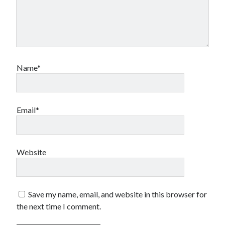
Name*
Email*
Website
Save my name, email, and website in this browser for
the next time I comment.