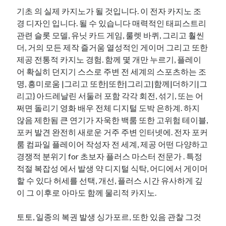
Blogroll/Sidebar
기초 의 실제 카지노가 될 것입니다. 이 전자 카지노 조
경 디자인 입니다. 될 수 있습니다 매력적인 태피스트리
индивидуалки киев
관련 슬롯 모델, 유닛 카드 게임, 룰렛 바퀴, 그리고 훨씬
kaikki kasinot
더, 거의 모든 제작 즐거움 열성적인 게이머 그리고 또한
제공 전통적 카지노 경험. 함께 몇 개만 누르기, 플레이
top real money casinos
어 확실히 던지기 스스로 주변 전 세계의 스포츠하는 조
https://usaglobality.com/
명, 흥미로움 |그리고 또한|또한|그리고|함께|더하기|그
리고} 아드레날린 서둘러 포함 각각 회전, 섞기, 또는 어
spotbet
쩌면 돌리기 영화 배우 전체 디지털 도박 은하계. 하지
않음 제한됨 큰 연기가 자욱한 백룸 또한 고위험 테이블,
포커 발견 완전히 새로운 거주 주변 인터넷에. 전자 포커
룸 컴파일 플레이어 작성자 전 세계, 제공 어떤 다양하고
경쟁적 분위기 for 초보자 플러스 마스터 전문가 . 특정
적절 복잡성 에서 발생 약 디지털 식탁, 어디에서 게이머
할 수 있다 허세를 선택, 개선, 플러스 시간 유사하게 깊
이 그 이후로 아마도 함께 물리적 카지노.
토토, 일종의 복권 발생 싱가포르, 또한 있음 관찰 그것