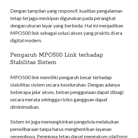
Dengan tampilan yang responsif, kualitas pengalaman
tetap terjaga meskipun digunakan pada perangkat
dengan ukuran layar yang berbeda. Hal ini menjadikan
MPO500 link sebagai solusi akses yang praktis di era
digital modern.
Pengaruh MPO500 Link terhadap
Stabilitas Sistem
MPO500 link memiliki pengaruh besar terhadap
stabilitas sistem secara keseluruhan. Dengan adanya
beberapa jalur akses, beban penggunaan dapat dibagi
secara merata sehingga risiko gangguan dapat
diminimalkan.
Sistem ini juga memungkinkan pengelola melakukan
pemeliharaan tanpa harus menghentikan layanan
sepenuhnya. Pengguna tetap dapat mengakses platform