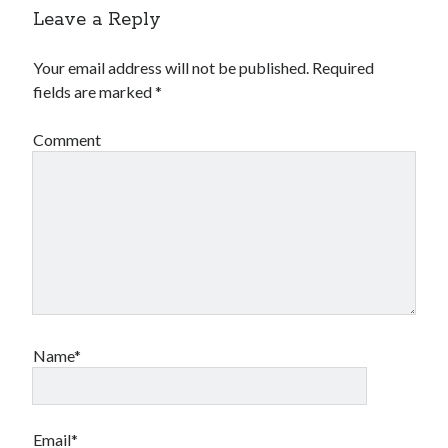
Leave a Reply
Your email address will not be published.
Required
fields are marked
*
Comment
Name*
Email*