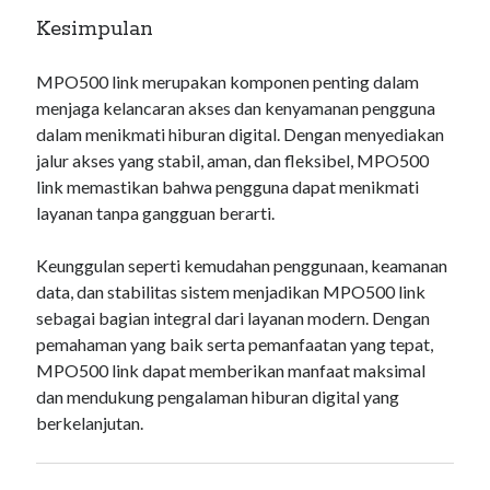
Kesimpulan
MPO500 link merupakan komponen penting dalam
menjaga kelancaran akses dan kenyamanan pengguna
dalam menikmati hiburan digital. Dengan menyediakan
jalur akses yang stabil, aman, dan fleksibel, MPO500
link memastikan bahwa pengguna dapat menikmati
layanan tanpa gangguan berarti.
Keunggulan seperti kemudahan penggunaan, keamanan
data, dan stabilitas sistem menjadikan MPO500 link
sebagai bagian integral dari layanan modern. Dengan
pemahaman yang baik serta pemanfaatan yang tepat,
MPO500 link dapat memberikan manfaat maksimal
dan mendukung pengalaman hiburan digital yang
berkelanjutan.