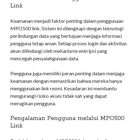
Link
Keamanan menjadi faktor penting dalam penggunaan
MPO500 link. Sistem ini dilengkapi dengan teknologi
perlindungan data yang bertujuan menjaga informasi
pengguna tetap aman. Setiap proses login dan aktivitas
akun dilindungi oleh mekanisme enkripsi yang
mencegah penyalahgunaan data.
Pengguna juga memiliki peran penting dalam menjaga
keamanan dengan memastikan bahwa mereka hanya
menggunakan link resmi. Kesadaran ini membantu
mengurangi risiko akses tidak sah yang dapat
merugikan pengguna.
Pengalaman Pengguna melalui MPO500
Link