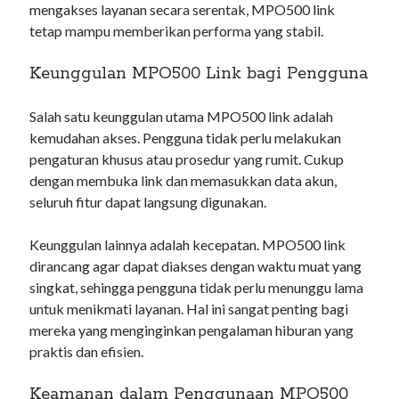
mengakses layanan secara serentak, MPO500 link
tetap mampu memberikan performa yang stabil.
Keunggulan MPO500 Link bagi Pengguna
Salah satu keunggulan utama MPO500 link adalah
kemudahan akses. Pengguna tidak perlu melakukan
pengaturan khusus atau prosedur yang rumit. Cukup
dengan membuka link dan memasukkan data akun,
seluruh fitur dapat langsung digunakan.
Keunggulan lainnya adalah kecepatan. MPO500 link
dirancang agar dapat diakses dengan waktu muat yang
singkat, sehingga pengguna tidak perlu menunggu lama
untuk menikmati layanan. Hal ini sangat penting bagi
mereka yang menginginkan pengalaman hiburan yang
praktis dan efisien.
Keamanan dalam Penggunaan MPO500