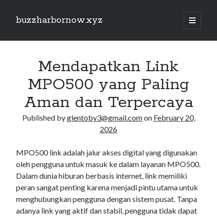
buzzharbornow.xyz
open
primary
Sidebar
menu
Search
Search
Mendapatkan Link
MPO500 yang Paling
Recent Posts
Aman dan Terpercaya
Unlocking the Secrets regarding Casino Gambling in addition to Betting
Your Path to Big Wins and Smart Play
Published by
glentoby3@gmail.com
on
February 20,
Studying the Art regarding Slot Games Bets Proven Ways of Enhance
2026
Your Winnings plus Maximize Your Fun
The supreme Guide to Casino Betting Success Strategies, Tips, and
MPO500 link adalah jalur akses digital yang digunakan
Insider Secrets for Being successful Big
oleh pengguna untuk masuk ke dalam layanan MPO500.
Best Guide to Casino Gambling Betting Strategies, Tips, and Secrets for
Dalam dunia hiburan berbasis internet, link memiliki
Winning Big
peran sangat penting karena menjadi pintu utama untuk
The greatest Guide to Online casino Betting Success Tactics, Tips, and
Insider Secrets for Winning Big
menghubungkan pengguna dengan sistem pusat. Tanpa
adanya link yang aktif dan stabil, pengguna tidak dapat